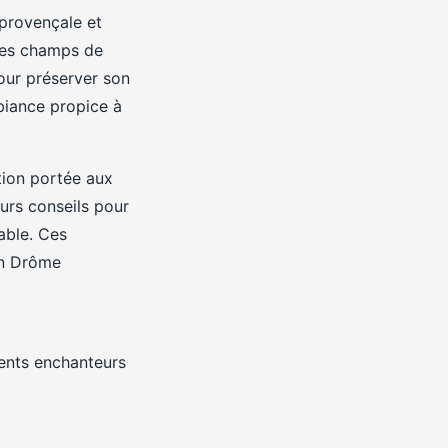
provençale et
des champs de
our préserver son
mbiance propice à
ntion portée aux
eurs conseils pour
able. Ces
en Drôme
ents enchanteurs