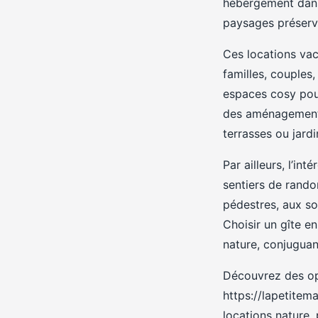
hébergement dans 
paysages préserv
Ces locations vac
familles, couples,
espaces cosy pou
des aménagements 
terrasses ou jard
Par ailleurs, l’i
sentiers de randon
pédestres, aux so
Choisir un gîte e
nature, conjuguan
Découvrez des opt
https://lapetitem
locations nature,