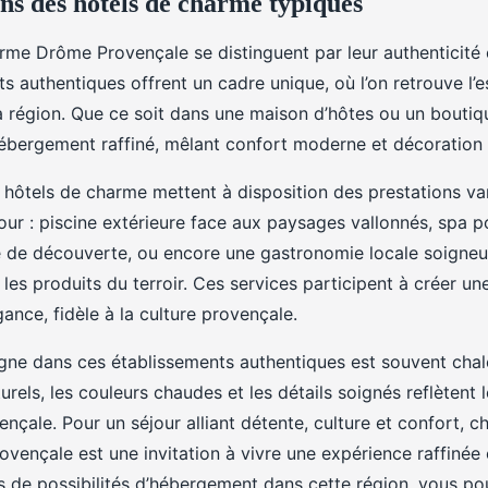
ns des hôtels de charme typiques
rme Drôme Provençale se distinguent par leur authenticité e
s authentiques offrent un cadre unique, où l’on retrouve l’e
a région. Que ce soit dans une maison d’hôtes ou un boutiq
ébergement raffiné, mêlant confort moderne et décoration t
 hôtels de charme mettent à disposition des prestations va
our : piscine extérieure face aux paysages vallonnés, spa 
e de découverte, ou encore une gastronomie locale soigne
 les produits du terroir. Ces services participent à créer 
gance, fidèle à la culture provençale.
gne dans ces établissements authentiques est souvent chal
rels, les couleurs chaudes et les détails soignés reflètent 
çale. Pour un séjour alliant détente, culture et confort, ch
ençale est une invitation à vivre une expérience raffinée
s de possibilités d’hébergement dans cette région, vous po