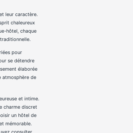
t leur caractère.
sprit chaleureux
ue-hôtel, chaque
raditionnelle.
riées pour
pour se détendre
usement élaborée
une atmosphère de
eureuse et intime.
le charme discret
oisir un hôtel de
 et mémorable.
uvez consulter