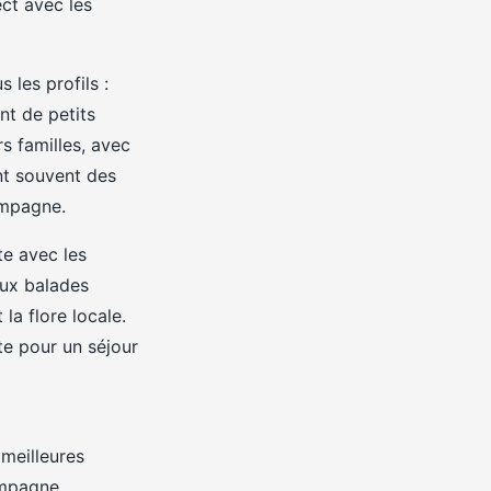
ct avec les
les profils :
nt de petits
 familles, avec
nt souvent des
campagne.
te avec les
 aux balades
la flore locale.
te pour un séjour
meilleures
campagne