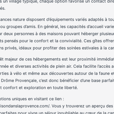
un village typique, chaque option favorise un contact dire
és.
ances nature disposent d’équipements variés adaptés à tous 
 ou groupes d’amis. En général, les capacités d’accueil varie
r deux personnes à des maisons pouvant héberger plusieurs
pensés pour le confort et la convivialité. Ces gîtes offre
ins privés, idéaux pour profiter des soirées estivales à la 
ntérêt majeur de ces hébergements est leur proximité immédia
née et diverses activités de plein air. Cela facilite l’accès
rties à vélo et même aux découvertes autour de la faune et 
n Drôme Provençale, c’est donc bénéficier d’une base parfai
t confort et exploration en toute liberté.
ions uniques en visitant ce lien :
aisondanslaprovence.com/. Vous y trouverez un aperçu des 
 parfaites pour vivre un séjour inoubliable au cœur de la 