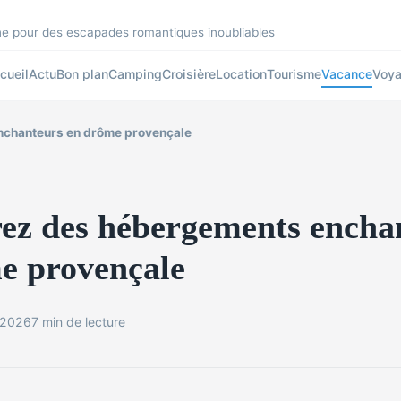
gne pour des escapades romantiques inoubliables
cueil
Actu
Bon plan
Camping
Croisière
Location
Tourisme
Vacance
Voy
chanteurs en drôme provençale
ez des hébergements encha
e provençale
r 2026
7 min de lecture