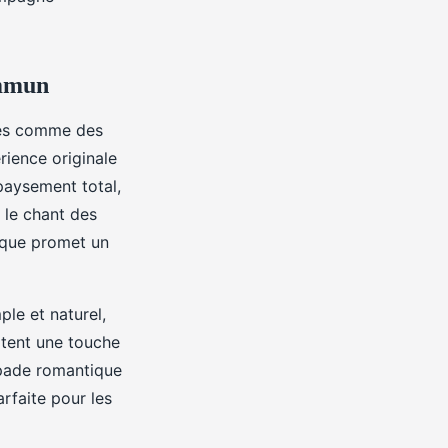
ommun
tes comme des
rience originale
paysement total,
 le chant des
e que promet un
le et naturel,
rtent une touche
apade romantique
rfaite pour les