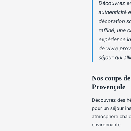
Découvrez en
authenticité 
décoration so
raffiné, une 
expérience in
de vivre pro
séjour qui al
Nos coups de
Provençale
Découvrez des hé
pour un séjour in
atmosphère chaleu
environnante.