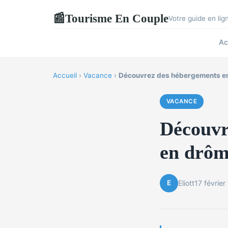
Tourisme En Couple
📰
Votre guide en li
Ac
Accueil
›
Vacance
›
Découvrez des hébergements en
VACANCE
Découvr
en drôm
E
Eliott
17 févrie