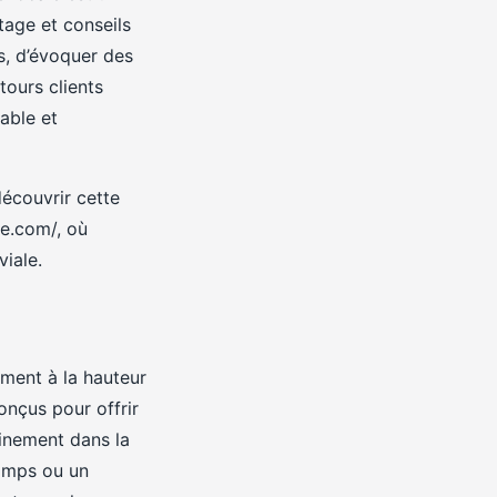
rtage et conseils
ns, d’évoquer des
tours clients
table et
découvrir cette
ce.com/, où
iale.
ment à la hauteur
onçus pour offrir
inement dans la
hamps ou un