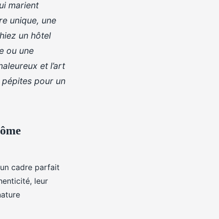
i marient
re unique, une
hiez un hôtel
re ou une
aleureux et l’art
 pépites pour un
rôme
un cadre parfait
enticité, leur
nature